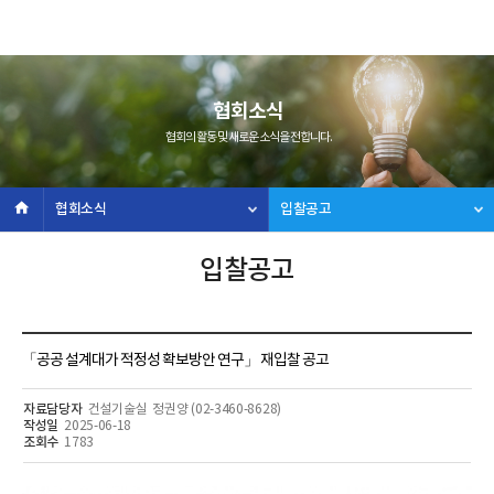
협회소식
협회의 활동 및 새로운 소식을 전합니다.
협회소식
입찰공고
입찰공고
「공공 설계대가 적정성 확보방안 연구」 재입찰 공고
자료담당자
건설기술실 정권양 (02-3460-8628)
작성일
2025-06-18
조회수
1783